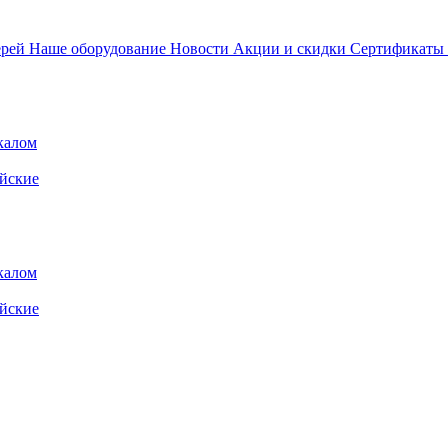
ерей
Наше оборудование
Новости
Акции и скидки
Сертификаты
калом
йские
калом
йские