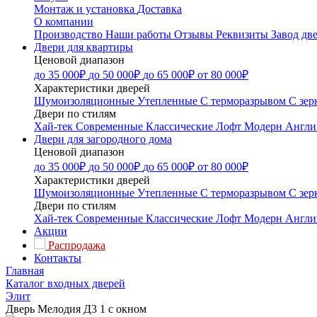
Монтаж и установка
Доставка
О компании
Производство
Наши работы
Отзывы
Реквизиты
Завод дв
Двери для квартиры
Ценовой диапазон
до 35 000₽
до 50 000₽
до 65 000₽
от 80 000₽
Характеристики дверей
Шумоизоляционные
Утепленные
С терморазрывом
С зер
Двери по стилям
Хай-тек
Современные
Классические
Лофт
Модерн
Англи
Двери для загородного дома
Ценовой диапазон
до 35 000₽
до 50 000₽
до 65 000₽
от 80 000₽
Характеристики дверей
Шумоизоляционные
Утепленные
С терморазрывом
С зер
Двери по стилям
Хай-тек
Современные
Классические
Лофт
Модерн
Англи
Акции
Распродажа
Контакты
Главная
Каталог входных дверей
Элит
Дверь Мелодия Д3 1 с окном