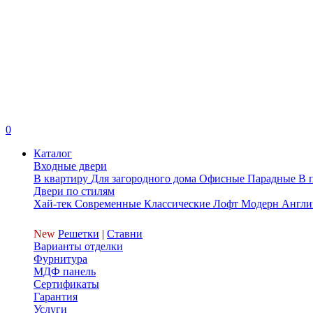
0
Каталог
Входные двери
В квартиру
Для загородного дома
Офисные
Парадные
В 
Двери по стилям
Хай-тек
Современные
Классические
Лофт
Модерн
Англи
New
Решетки
|
Ставни
Варианты отделки
Фурнитура
МДФ панель
Сертификаты
Гарантия
Услуги